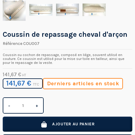
Coussin de repassage cheval d'arçon
Référence
COU007
Coussin ou cochon de repassage, composé en liège, souvent utilisé en
couture. Ce coussin est utilisé pour la mise sur toile en tailleur, ainsi que
pour le repassage de la veste.
141,67 €
HT
141,67 €
Derniers articles en stock
TTC
−
+
AJOUTER AU PANIER