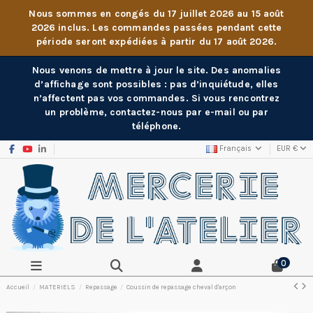
Nous sommes en congés du 17 juillet 2026 au 15 août
2026 inclus. Les commandes passées pendant cette
période seront expédiées à partir du 17 août 2026.
Nous venons de mettre à jour le site. Des anomalies
d’affichage sont possibles : pas d’inquiétude, elles
n’affectent pas vos commandes. Si vous rencontrez
un problème, contactez-nous par e-mail ou par
téléphone.
Français
EUR €
0
Accueil
MATERIELS
Repassage
Coussin de repassage cheval d'arçon