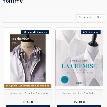
homme
Choisir
3
Shimazaki-Chemise
DPC-Chemise
En rupture - Disponible sous 2 semaines !
Les chemises - Ryuichiro Shimazaki
La chemise - David Page Coffin
18,48 €
27,49 €