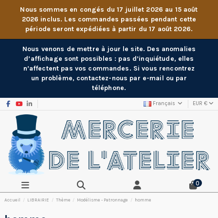
Nous sommes en congés du 17 juillet 2026 au 15 août
2026 inclus. Les commandes passées pendant cette
période seront expédiées à partir du 17 août 2026.
Nous venons de mettre à jour le site. Des anomalies
d’affichage sont possibles : pas d’inquiétude, elles
n’affectent pas vos commandes. Si vous rencontrez
un problème, contactez-nous par e-mail ou par
téléphone.
Français
EUR €
0
Accueil
LIBRAIRIE
Thème
Modélisme - Patronnage
homme