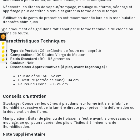
Nécessite les étapes de
vapeur/trempage, moulage sur forme, séchage et
apprêtage
pour conférer la tenue et garder la forme dans le temps.
L'utilisation de gants de protection est recommandée lors de la manipulation
d'apprêts chimiques.
Ce produit est désigné dans l'artisanat par le terme technique de
cloche ou
cône
de feutre.
Caractéristiques Techniques
Type de Produit :
Cône/Cloche de feutre non apprêté
Composition :
100% Laine Vierge de Mouton
Poids Standard :
90 - 95 grammes
Couleur :
Noir
Dimensions Approximatives (à plat, avant façonnage) :
Tour de cône : 50 - 52 cm
Ouverture (entrée de cône) : 84 cm
Hauteur du cône : 23 - 25 cm
Conseils d’Entretien
Stockage : Conserver les cônes à plat dans leur forme initiale, à l'abri de
l'humidité excessive et de la lumière directe pour prévenir la déformation ou
la décoloration des fibres.
Manipulation : Éviter de plier ou de froisser le feutre avant le processus de
moulage, ce qui pourrait créer des plis difficiles à éliminer lors de
l'humidification.
Note Supplémentaire