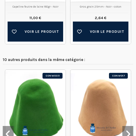
Capeline feutre de laine 180gr - Noir
Gros grain 25mm - Noir - coton
11,00 €
2,64 €
VOIR LE PRODUIT
VOIR LE PRODUIT
10 autres produits dans la même catégorie :
CONW005
CONW017