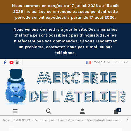
Nous sommes en congés du 17 juillet 2026 au 15 août
2026 inclus. Les commandes passées pendant cette
période seront expédiées à partir du 17 août 2026.
Nous venons de mettre à jour le site. Des anomalies
d’affichage sont possibles : pas d’inquiétude, elles
n’affectent pas vos commandes. Si vous rencontrez
un problème, contactez-nous par e-mail ou par
téléphone.
Français
EUR €
0
Accueil
CHAPELIER
Feutre de Laine
Unis
Cônes laine
Cône feutre de laine - Noir