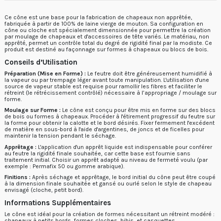
Ce cône est une base pour la fabrication de chapeaux non apprêtée,
fabriquée à partir de 100% de laine vierge de mouton. Sa configuration en
cône ou cloche est spécialement dimensionnée pour permettre la création
par moulage de chapeaux et d'accessoires de tête variés. Le matériau, non
apprêté, permet un contrôle total du degré de rigidité final par la modiste. Ce
produit est destiné au façonnage sur formes à chapeaux ou blocs de bois.
Conseils d’Utilisation
Préparation (Mise en Forme) :
Le feutre doit être généreusement humidifié à
la vapeur ou par trempage léger avant toute manipulation. L'utilisation d'une
source de vapeur stable est requise pour ramollir les fibres et faciliter le
rétreint (le rétrécissement contrôlé) nécessaire à l’appropriage / moulage sur
forme.
Moulage sur Forme :
Le cône est conçu pour être mis en forme sur des blocs
de bois ou formes à chapeaux. Procéder à l'étirement progressif du feutre sur
la forme pour obtenir la calotte et le bord désirés. Fixer fermement l'excédent
de matière en sous-bord à l'aide d'argentines, de joncs et de ficelles pour
maintenir la tension pendant le séchage.
Apprêtage :
L'application d'un apprêt liquide est indispensable pour conférer
au feutre la rigidité finale souhaitée, car cette base est fournie sans
traitement initial. Choisir un apprêt adapté au niveau de fermeté voulu (par
exemple : Permafix 50 ou gomme arabique).
Finitions :
Après séchage et apprêtage, le bord initial du cône peut être coupé
à la dimension finale souhaitée et gansé ou ourlé selon le style de chapeau
envisagé (cloche, petit bord).
Informations Supplémentaires
Le cône est i
déal pour la création de formes nécessitant un rétreint modéré :
chapeaux à petits bords, formes cloches, bibis, et casquettes.