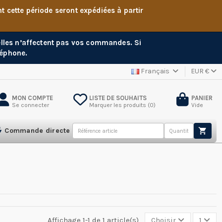
cette période seront expédiées à partir
 elles n’affectent pas vos commandes. Si
léphone.
Français
EUR €
MON COMPTE
LISTE DE SOUHAITS
PANIER
Se connecter
Marquer les produits (
0
)
Vide
Commande directe
Affichage 1-1 de 1 article(s)
Choisir
1