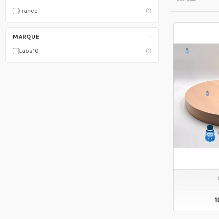
France
(1)
−
MARQUE
Labs10
(1)
1
VO