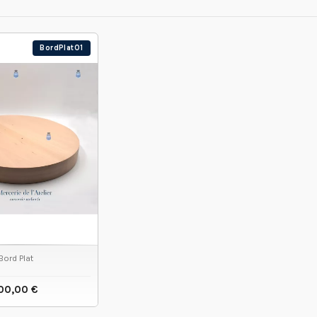
BordPlat01
Bord Plat
00,00 €
IR LE PRODUIT