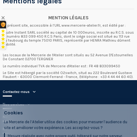
Mentions légales
MENTION LÉGALES
Le présent site, accessible à l’URL www.mercerie-atelier.fr, est édité par :
L'Autre Instant SARL société au capital de 10 000euros, inscrite au R.C.S. sous
le numéro 833 099 450 R.C.S Paris, dont le siège social est situé au 113 rue
du faubourg du temple 75010 PARIS, représenté par HENRA Mathieu dûment
habilité.
Les locaux de la Mercerie de l'Atelier sont situés au 52 Avenue D'Estournelles
De Constant 02700 TERGNIER
Le numéro individuel TVA de Mercerie d'Atelier est : FR 48 833099450
Le Site est hébergé par la société O2switch, situé au 222 Boulevard Gustave
Flaubert – 63000 Clermont-Ferrand - France, (téléphone : +33 4 44 44 60 40).
Contactez-nous
Nos services
Cookies
Notre société
La Mercerie de l’Atelier utilise des cookies pour mesurer l’audience du
site et améliorer votre expérience. Les acceptez-vous ?
Nos Partenaires
Mesure réalisée avec notre propre outil, hébergé sur notre serveur.