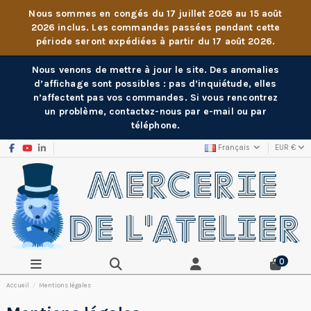
Nous sommes en congés du 17 juillet 2026 au 15 août
2026 inclus. Les commandes passées pendant cette
période seront expédiées à partir du 17 août 2026.
Nous venons de mettre à jour le site. Des anomalies
d’affichage sont possibles : pas d’inquiétude, elles
n’affectent pas vos commandes. Si vous rencontrez
un problème, contactez-nous par e-mail ou par
téléphone.
Français
EUR €
0
Accueil
Mentions légales