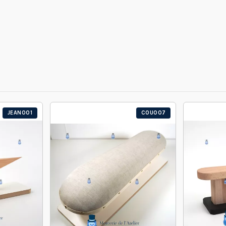
JEAN001
COU007