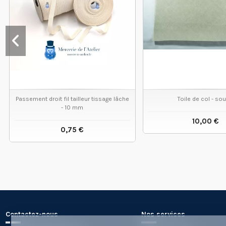
Passement droit fil tailleur tissage lâche
Toile de col - so
- 10 mm
10,00 €
0,75 €
VOIR LE
VOIR LE PRODUIT
Contactez-nous
Nos services