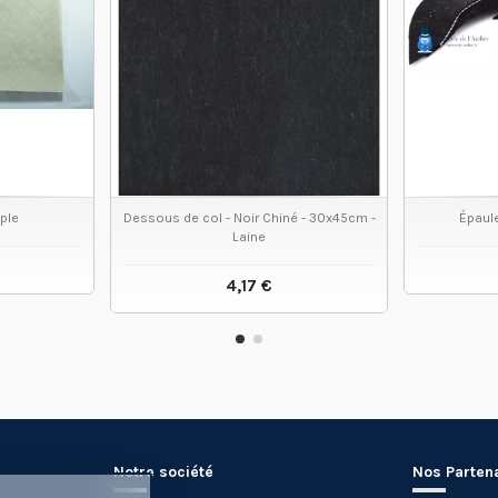
uple
Dessous de col - Noir Chiné - 30x45cm -
Épaul
Laine
4,17 €
 PRODUIT
VOIR LE PRODUIT
Notre société
Nos Parten