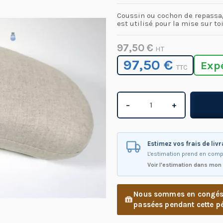
Coussin ou cochon de repassag
est utilisé pour la mise sur to
97,50 €
HT
97,50 €
Exp
TTC
−
+
Estimez vos frais de liv
L'estimation prend en comp
Voir l'estimation dans mon
Nous sommes en congés d
passées pendant cette pé