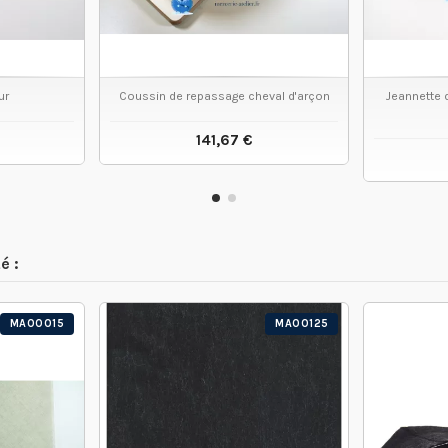
ur
Coussin de repassage cheval d'arçon
Jeannette d
141,67 €
 PRODUIT
VOIR LE PRODUIT
é :
MA00015
MA00125