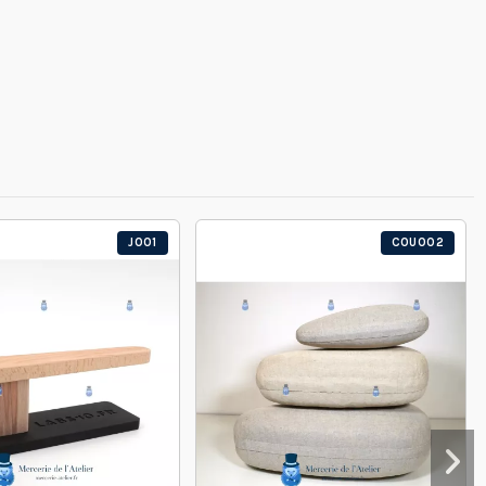
J001
COU002