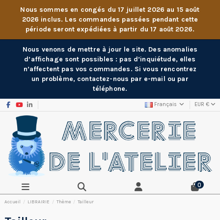
Nous sommes en congés du 17 juillet 2026 au 15 août
2026 inclus. Les commandes passées pendant cette
période seront expédiées à partir du 17 août 2026.
Nous venons de mettre à jour le site. Des anomalies
d’affichage sont possibles : pas d’inquiétude, elles
n’affectent pas vos commandes. Si vous rencontrez
un problème, contactez-nous par e-mail ou par
téléphone.
Français
EUR €
0
Accueil
LIBRAIRIE
Thème
Tailleur