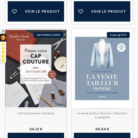
VOIR LE PRODUIT
VOIR LE PRODUIT
ARTESANE-CAP01
Espargilhé1
CAP Couture avec Artesane
La veste tailleur homme - Sébastien
Espargilhé
34,12 €
26,54 €