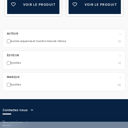
VOIR LE PRODUIT
VOIR LE PRODUIT
−
AUTEUR
Aurore Lequesne et Sandra Maciak-Hélias
(1)
−
ÉDITEUR
Eyrolles
(1)
−
MARQUE
Eyrolles
(4)
Contactez-nous
Nos services