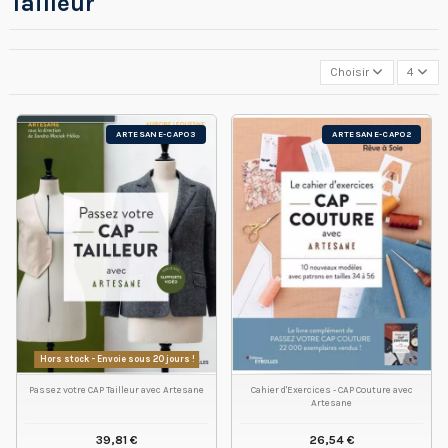
Tailleur
Choisir
4
ARTESANE-CAP03
ARTESANE-CAP02
Hors stock - Envoie sous 20 jours !
Passez votre CAP Tailleur avec Artesane
Cahier d'Exercices - CAP Couture avec
Artesane
39,81 €
26,54 €