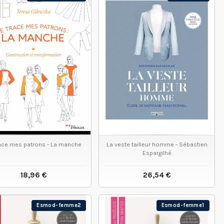
race mes patrons - La manche
La veste tailleur homme - Sébastien
Espargilhé
18,96 €
26,54 €
VOIR LE PRODUIT
VOIR LE PRODUIT
Esmod-femme2
Esmod-femme1