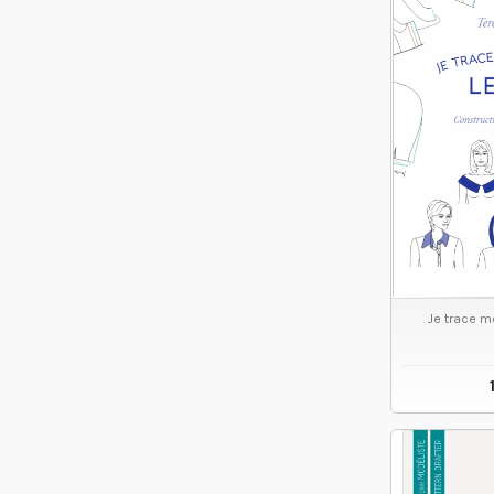
Je trace m
VO