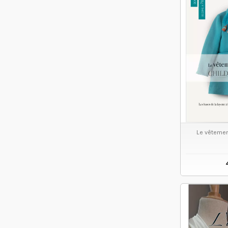
Le vêtemen
VO