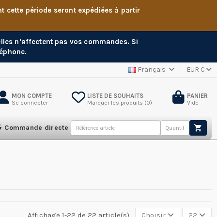
cette période seront expédiées à partir
 elles n’affectent pas vos commandes. Si
léphone.
Français
EUR €
MON COMPTE
LISTE DE SOUHAITS
PANIER
Se connecter
Marquer les produits (
0
)
Vide
Commande directe
Affichage 1-22 de 22 article(s)
Choisir
22