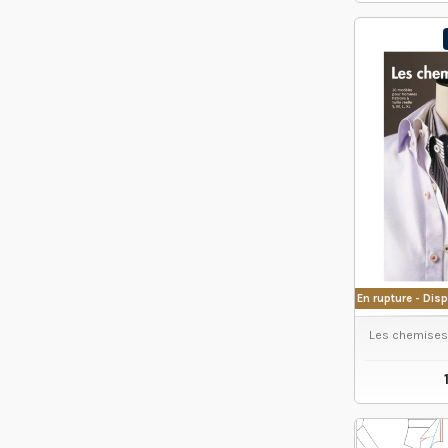
VO
En rupture - Dis
Les chemises 
VO