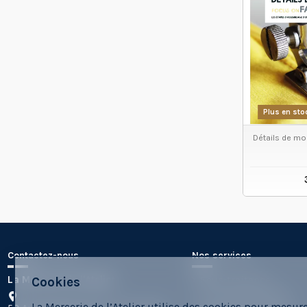
Plus en sto
Détails de mo
VO
Contactez-nous
Nos services
La Mercerie de l'Atelier
Sous-traitance
Cookies
Les Formes Labs10