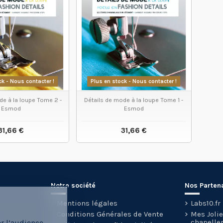
ck - Nous contacter !
Plus en stock - Nous contacter !
de à la loupe Tome 2 -
Détails de mode à la loupe Tome 1 -
Esmod
Esmod
31,66 €
31,66 €
IR LE PRODUIT
VOIR LE PRODUIT
Notre société
Nos Parten
Mentions légales
Labs10.fr
Conditions Générales de Vente
Mes Joli
chapeller