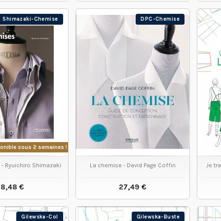
IR LE PRODUIT
VOIR LE PRODUIT
Shimazaki-Chemise
DPC-Chemise
ponible sous 2 semaines !
- Ryuichiro Shimazaki
La chemise - David Page Coffin
Je tr
18,48 €
27,49 €
IR LE PRODUIT
VOIR LE PRODUIT
Gilewska-Col
Gilewska-Buste