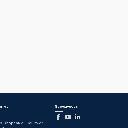
aires
Suivez-nous
es Chapeaux - Cours de
ie