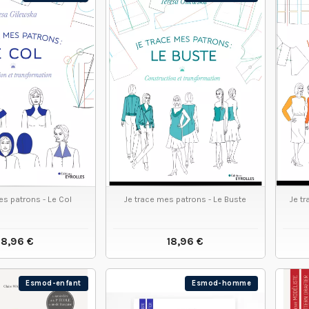
es patrons - Le Col
Je trace mes patrons - Le Buste
Je t
18,96 €
18,96 €
IR LE PRODUIT
VOIR LE PRODUIT
Esmod-enfant
Esmod-homme