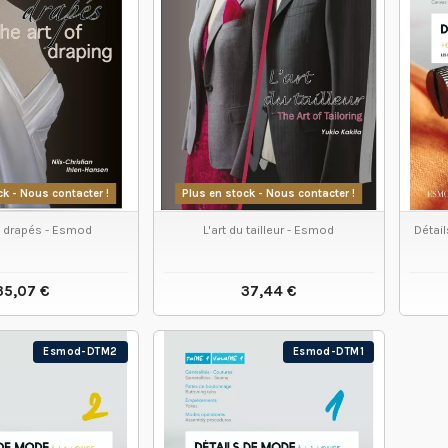
ck - Nous contacter !
Plus en stock - Nous contacter !
s drapés - Esmod
L'art du tailleur - Esmod
Détai
35,07 €
37,44 €
IR LE PRODUIT
VOIR LE PRODUIT
Esmod-DTM2
Esmod-DTM1