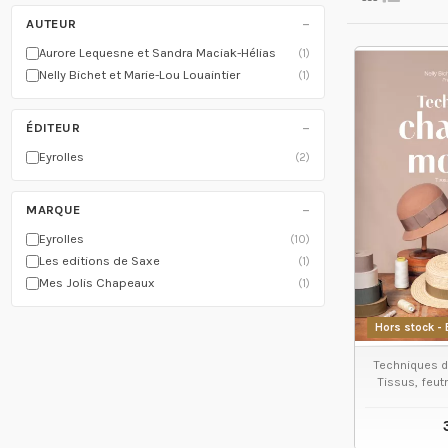
−
AUTEUR
Aurore Lequesne et Sandra Maciak-Hélias
(1)
Nelly Bichet et Marie-Lou Louaintier
(1)
−
ÉDITEUR
Eyrolles
(2)
−
MARQUE
Eyrolles
(10)
Les editions de Saxe
(1)
Mes Jolis Chapeaux
(1)
Hors stock - 
Techniques d
Tissus, feut