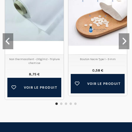
Non thermocollant - 210g/m2 - Triplure
Bouton Nacre Type 1 - 9 mm
chemise
0,58 €
8,75 €
VOIR LE PRODUIT
VOIR LE PRODUIT