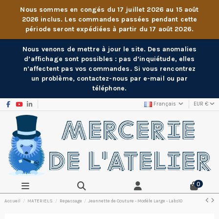
Nous sommes en congés du 17 juillet 2026 au 15 août
2026 inclus. Les commandes passées pendant cette
période seront expédiées à partir du 17 août 2026.
Nous venons de mettre à jour le site. Des anomalies
d’affichage sont possibles : pas d’inquiétude, elles
n’affectent pas vos commandes. Si vous rencontrez
un problème, contactez-nous par e-mail ou par
téléphone.
Français
EUR €
0
Accueil
MATERIELS
Repassage
Jeannette de Couture - Modèle Large - Labs10