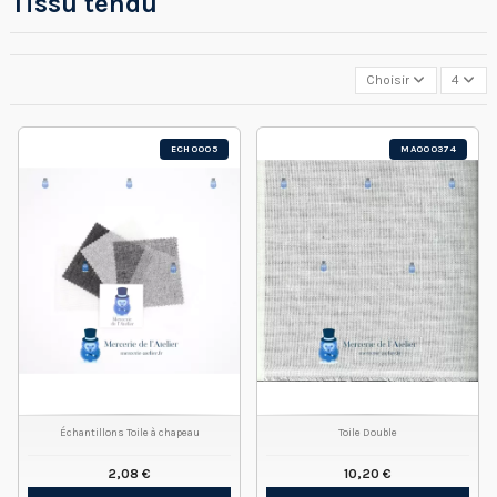
Tissu tendu
Choisir
4
ECH0005
MA000374
Échantillons Toile à chapeau
Toile Double
2,08 €
10,20 €