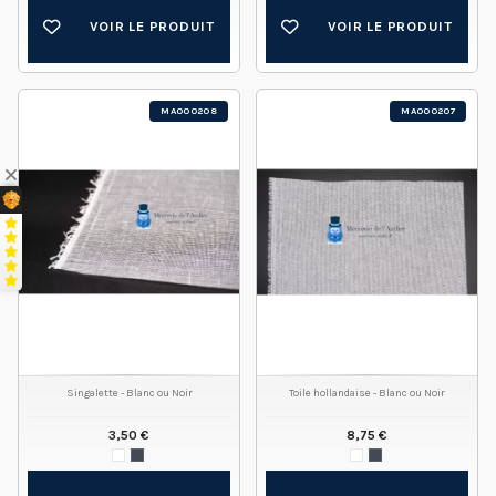
VOIR LE PRODUIT
VOIR LE PRODUIT
MA000208
MA000207
Singalette - Blanc ou Noir
Toile hollandaise - Blanc ou Noir
3,50 €
8,75 €