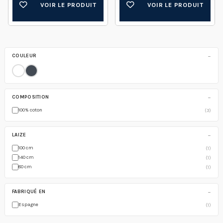
VOIR LE PRODUIT
VOIR LE PRODUIT
−
COULEUR
−
COMPOSITION
100% coton
(3)
−
LAIZE
100 cm
(1)
140 cm
(1)
80 cm
(1)
−
FABRIQUÉ EN
Espagne
(1)