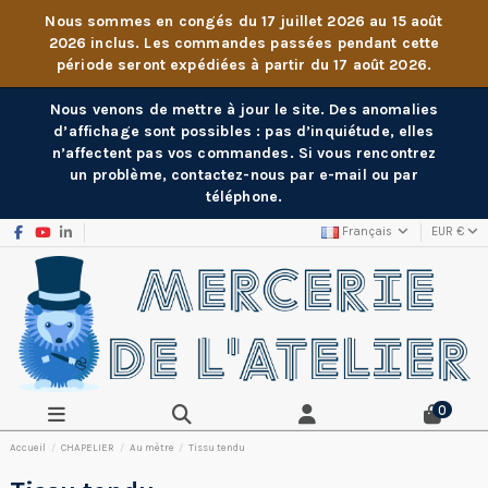
Nous sommes en congés du 17 juillet 2026 au 15 août
2026 inclus. Les commandes passées pendant cette
période seront expédiées à partir du 17 août 2026.
Nous venons de mettre à jour le site. Des anomalies
d’affichage sont possibles : pas d’inquiétude, elles
n’affectent pas vos commandes. Si vous rencontrez
un problème, contactez-nous par e-mail ou par
téléphone.
Français
EUR €
0
Accueil
CHAPELIER
Au mètre
Tissu tendu