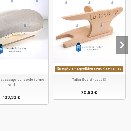
En ru
En rupture - expédition sous 4 semaines
repassage sur socle forme
Tailor Board - Labs10
en 8
70,83 €
133,33 €
VOIR LE PRODUIT
VOIR LE PRODUIT