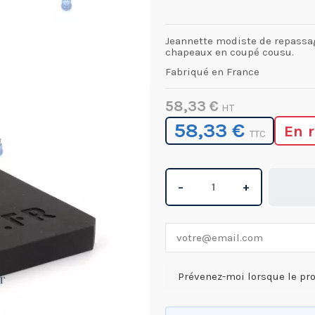
Jeannette modiste de repass
chapeaux en coupé cousu.
Fabriqué en France
58,33 €
HT
58,33 €
En 
TTC
−
+