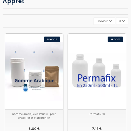
Apprêt
Choisir
3
AP0003
AP0001
Gomme Arabique en Poudre - pour
Permafix 50
Chapelier et Maroquinier
3,00 €
7,17 €