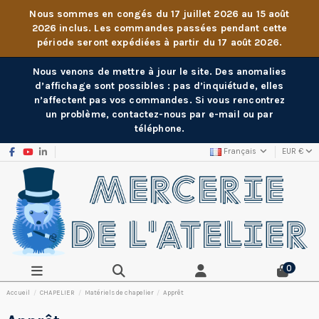
Nous sommes en congés du 17 juillet 2026 au 15 août
2026 inclus. Les commandes passées pendant cette
période seront expédiées à partir du 17 août 2026.
Nous venons de mettre à jour le site. Des anomalies
d’affichage sont possibles : pas d’inquiétude, elles
n’affectent pas vos commandes. Si vous rencontrez
un problème, contactez-nous par e-mail ou par
téléphone.
Français
EUR €
0
Accueil
CHAPELIER
Matériels de chapelier
Apprêt