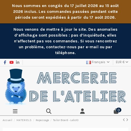
Nous sommes en congés du 17 juillet 2026 au 15 août
2026 inclus. Les commandes passées pendant cette
période seront expédiées à partir du 17 août 2026.
Nous venons de mettre à jour le site. Des anomalies
d’affichage sont possibles : pas d’inquiétude, elles
n’affectent pas vos commandes. Si vous rencontrez
un problème, contactez-nous par e-mail ou par
téléphone.
Français
EUR €
0
Accueil
MATERIELS
Repassage
Tailor Board - Labs10