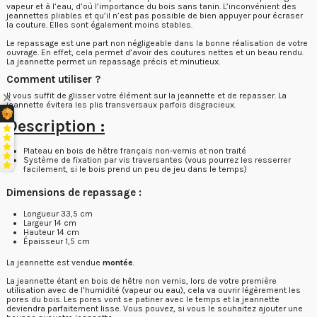
vapeur et à l’eau, d’où l’importance du bois sans tanin. L’inconvénient des
jeannettes pliables et qu’il n’est pas possible de bien appuyer pour écraser
la couture. Elles sont également moins stables.
Le repassage est une part non négligeable dans la bonne réalisation de votre
ouvrage. En effet, cela permet d’avoir des coutures nettes et un beau rendu.
La jeannette permet un repassage précis et minutieux.
Comment utiliser ?
Il vous suffit de glisser votre élément sur la jeannette et de repasser. La
jeannette évitera les plis transversaux parfois disgracieux.
Description
:
Plateau en bois de hêtre français non-vernis et non traité
Système de fixation par vis traversantes (vous pourrez les resserrer
facilement, si le bois prend un peu de jeu dans le temps)
Dimensions de repassage :
Longueur 33,5 cm
Largeur 14 cm
Hauteur 14 cm
Épaisseur 1,5 cm
La jeannette est vendue
montée
.
La jeannette étant en bois de hêtre non vernis, lors de votre première
utilisation avec de l’humidité (vapeur ou eau), cela va ouvrir légèrement les
pores du bois. Les pores vont se patiner avec le temps et la jeannette
deviendra parfaitement lisse. Vous pouvez, si vous le souhaitez ajouter une