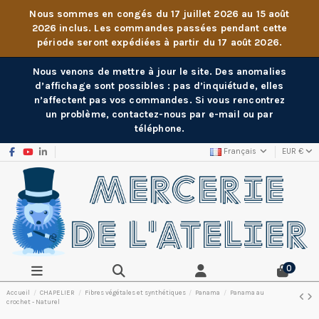
Nous sommes en congés du 17 juillet 2026 au 15 août
2026 inclus. Les commandes passées pendant cette
période seront expédiées à partir du 17 août 2026.
Nous venons de mettre à jour le site. Des anomalies
d’affichage sont possibles : pas d’inquiétude, elles
n’affectent pas vos commandes. Si vous rencontrez
un problème, contactez-nous par e-mail ou par
téléphone.
Français
EUR €
0
Accueil
CHAPELIER
Fibres végétales et synthétiques
Panama
Panama au
crochet - Naturel