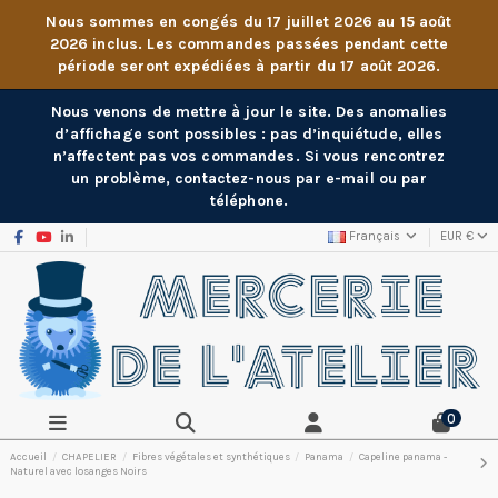
Nous sommes en congés du 17 juillet 2026 au 15 août
2026 inclus. Les commandes passées pendant cette
période seront expédiées à partir du 17 août 2026.
Nous venons de mettre à jour le site. Des anomalies
d’affichage sont possibles : pas d’inquiétude, elles
n’affectent pas vos commandes. Si vous rencontrez
un problème, contactez-nous par e-mail ou par
téléphone.
Français
EUR €
0
Accueil
CHAPELIER
Fibres végétales et synthétiques
Panama
Capeline panama -
Naturel avec losanges Noirs