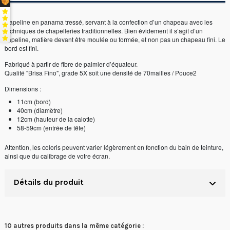
Capeline en panama tressé, servant à la confection d’un chapeau avec les
techniques de chapelleries traditionnelles. Bien évidement il s’agit d’un
capeline, matière devant être moulée ou formée, et non pas un chapeau fini. Le
bord est fini.
Fabriqué à partir de fibre de palmier d’équateur.
Qualité "Brisa Fino", grade 5X soit une densité de 70mailles / Pouce2
Dimensions :
11cm (bord)
40cm (diamètre)
12cm (hauteur de la calotte)
58-59cm (entrée de tête)
Attention, les coloris peuvent varier légèrement en fonction du bain de teinture,
ainsi que du calibrage de votre écran.
Détails du produit
10 autres produits dans la même catégorie :