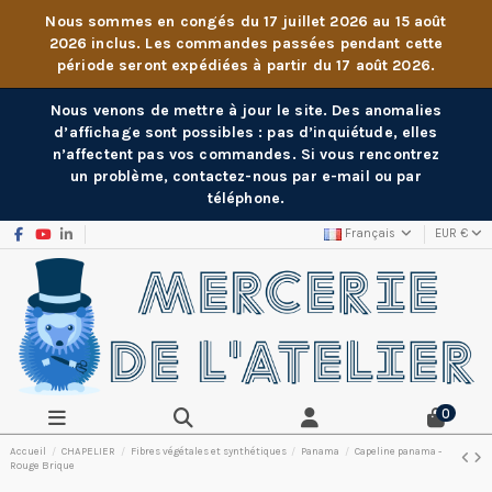
Nous sommes en congés du 17 juillet 2026 au 15 août
2026 inclus. Les commandes passées pendant cette
période seront expédiées à partir du 17 août 2026.
Nous venons de mettre à jour le site. Des anomalies
d’affichage sont possibles : pas d’inquiétude, elles
n’affectent pas vos commandes. Si vous rencontrez
un problème, contactez-nous par e-mail ou par
téléphone.
Français
EUR €
0
Accueil
CHAPELIER
Fibres végétales et synthétiques
Panama
Capeline panama -
Rouge Brique