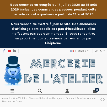
Nous sommes en congés du 17 juillet 2026 au 15 août
2026 inclus. Les commandes passées pendant cette
période seront expédiées à partir du 17 août 2026.
Nous venons de mettre à jour le site. Des anomalies
d’affichage sont possibles : pas d’inquiétude, elles
n’affectent pas vos commandes. Si vous rencontrez
un problème, contactez-nous par e-mail ou par
téléphone.
Français
EUR €
0
Accueil
CHAPELIER
Fibres végétales et synthétiques
Panama
Capeline panama -
Bleu Marine Foncé