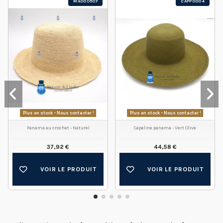
MA000507
CAPP0004
Plus en stock - Nous contacter !
Plus en stock - Nous contacter !
Panama au crochet - Naturel
Capeline panama - Vert Olive
37,92 €
44,58 €
VOIR LE PRODUIT
VOIR LE PRODUIT