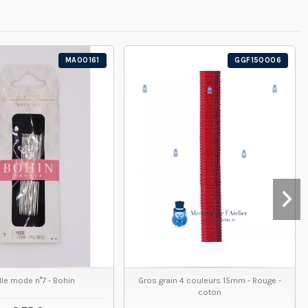
MA00161
GGF150006
lle mode n°7 - Bohin
Gros grain 4 couleurs 15mm - Rouge -
coton