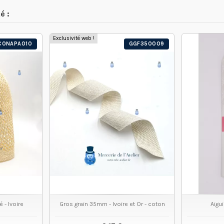
é :
Exclusivité web !
CONAPA010
GGF350009
 - Ivoire
Gros grain 35mm - Ivoire et Or - coton
Aigui