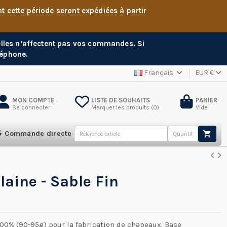
cette période seront expédiées à partir
 elles n’affectent pas vos commandes. Si
léphone.
Français
EUR €
MON COMPTE
LISTE DE SOUHAITS
PANIER
Se connecter
Marquer les produits (
0
)
Vide
Commande directe
laine - Sable Fin
100% (90-95g) pour la fabrication de chapeaux. Base