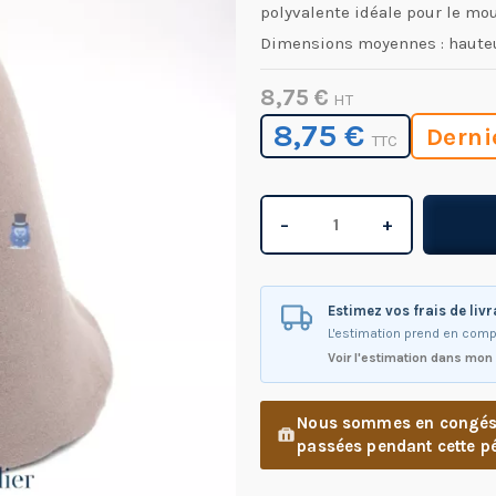
polyvalente idéale pour le mou
Dimensions moyennes : hauteu
8,75 €
HT
8,75 €
Derni
TTC
−
+
Estimez vos frais de liv
L'estimation prend en comp
Voir l'estimation dans mon
Nous sommes en congés d
passées pendant cette pé