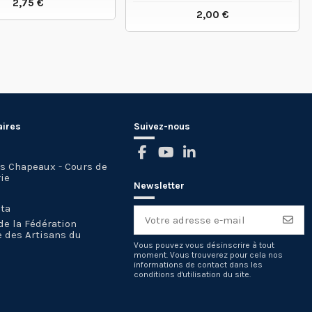
2,75 €
2,00 €
VOIR LE PRODUIT
VOIR LE PRODUIT
aires
Suivez-nous
es Chapeaux - Cours de
ie
Newsletter
sta
e la Fédération
e des Artisans du
Vous pouvez vous désinscrire à tout
moment. Vous trouverez pour cela nos
informations de contact dans les
conditions d'utilisation du site.