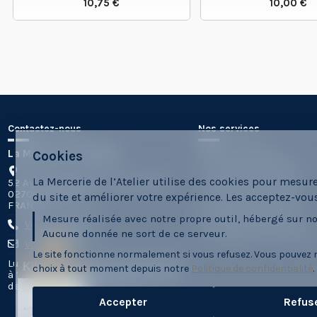
10,75 €
10,00 €
VOIR LE PRODUIT
VOIR LE
Contactez-nous
Nos services
La Mercerie de l'Atelier
Sous-traitance
Cookies
Les Formes Labs10
La Mercerie de l’Atelier utilise des cookies pour mesur
52 Av d'Estournelles de Constant
Formes sur-mesure
02700 TERGNIER
du site et améliorer votre expérience. Les acceptez-vou
Location de Forme
FRANCE
Atelier temporaire
Mesure réalisée avec notre propre outil, hébergé sur no
Voir le numéro
Etiquette sur-mesure
Aucune donnée ne sort de ce serveur.
Voir l'email
Le site fonctionne normalement si vous refusez. Vous pouvez 
Lundi, mardi, mercredi, jeudi de 9h
KING-AVIS
choix à tout moment depuis notre
Politique de confidentialité
.
à 12h et de 14h à 18h et le vendredi
de 9h à 12h et de 14h à 16h
4.9 / 5
Accepter
Refus
“Très bien”