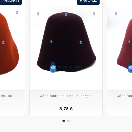
CONW021
CONW044
 Rouille
Cône feutre de laine - Aubergine
Cône feut
8,75 €
 PRODUIT
VOIR LE PRODUIT