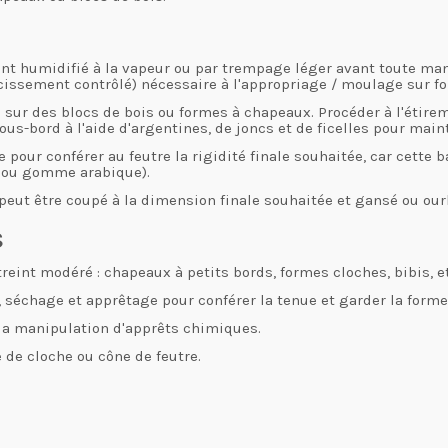
t humidifié à la vapeur ou par trempage léger avant toute manip
étrécissement contrôlé) nécessaire à l'appropriage / moulage sur f
sur des blocs de bois ou formes à chapeaux. Procéder à l'étireme
ous-bord à l'aide d'argentines, de joncs et de ficelles pour main
 pour conférer au feutre la rigidité finale souhaitée, car cette b
0 ou gomme arabique).
peut être coupé à la dimension finale souhaitée et gansé ou ourl
s
reint modéré : chapeaux à petits bords, formes cloches, bibis, e
, séchage et apprêtage
pour conférer la tenue et garder la form
 la manipulation d'apprêts chimiques.
e de
cloche ou cône
de feutre.