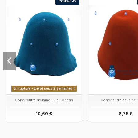
CONW045
En rupture - Envoi sous 2 semaines !
Cône feutre de laine - Bleu Océan
Cône feutre de laine -
10,60 €
8,75 €
VOIR LE PRODUIT
VOIR LE