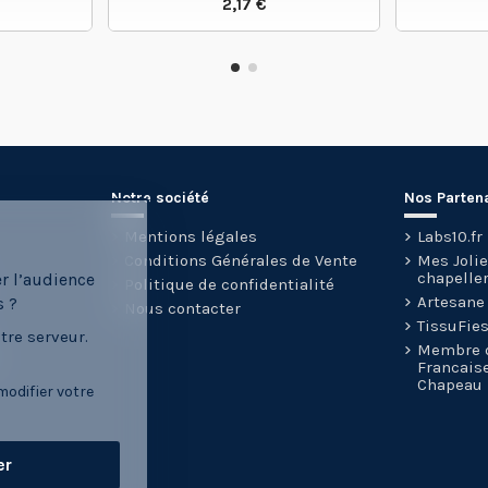
2,17 €
 PRODUIT
VOIR LE PRODUIT
Notre société
Nos Parten
Mentions légales
Labs10.fr
Conditions Générales de Vente
Mes Joli
chapeller
er l’audience
Politique de confidentialité
Artesane
s ?
Nous contacter
TissuFie
tre serveur.
Membre d
Francais
Chapeau
modifier votre
er