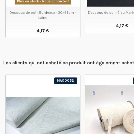
Plus en stock - Nous contacter !
Dessous de col - Bordeaux - 30x45cm -
Dessous de col - Bleu Mar
Laine
4,17 €
4,17 €
VOIR LE
VOIR LE PRODUIT
Les clients qui ont acheté ce produit ont également achet
MA00052