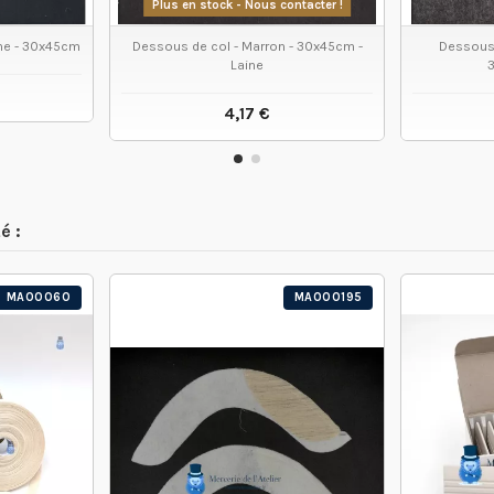
Plus en stock - Nous contacter !
ine - 30x45cm
Dessous de col - Marron - 30x45cm -
Dessous 
Laine
4,17 €
 PRODUIT
VOIR LE PRODUIT
é :
MA00060
MA000195