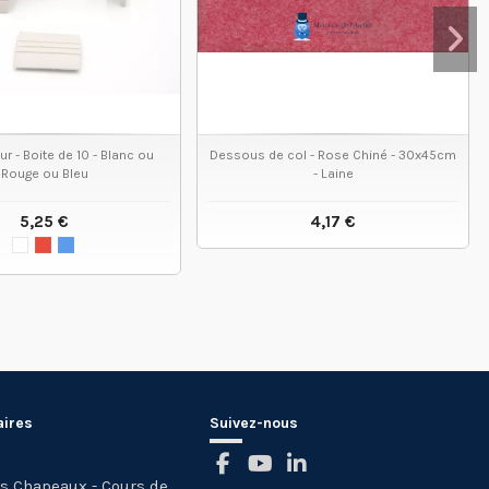
eur - Boite de 10 - Blanc ou
Dessous de col - Rose Chiné - 30x45cm
Rouge ou Bleu
- Laine
5,25 €
4,17 €
VOIR LE PRODUIT
VOIR LE PRODUIT
aires
Suivez-nous
es Chapeaux - Cours de