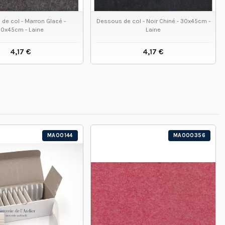
de col - Marron Glacé -
Dessous de col - Noir Chiné - 30x45cm -
30x45cm - Laine
Laine
4,17 €
4,17 €
VOIR LE PRODUIT
VOIR LE PRODUIT
MA00144
MA000356