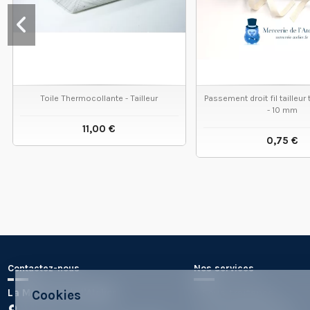
Toile Thermocollante - Tailleur
Passement droit fil tailleur
- 10 mm
11,00 €
0,75 €
VOIR LE PRODUIT
VOIR LE
Contactez-nous
Nos services
La Mercerie de l'Atelier
Sous-traitance
Cookies
Les Formes Labs10