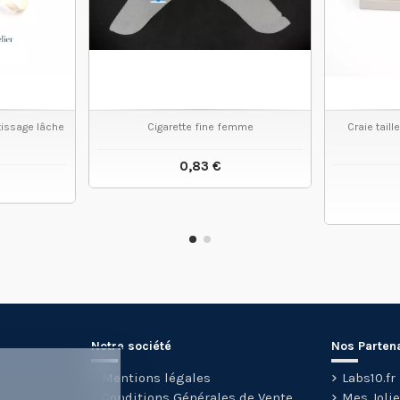
 tissage lâche
Cigarette fine femme
Craie taill
0,83 €
VOIR LE PRODUIT
 PRODUIT
Notre société
Nos Parten
Mentions légales
Labs10.fr
Conditions Générales de Vente
Mes Joli