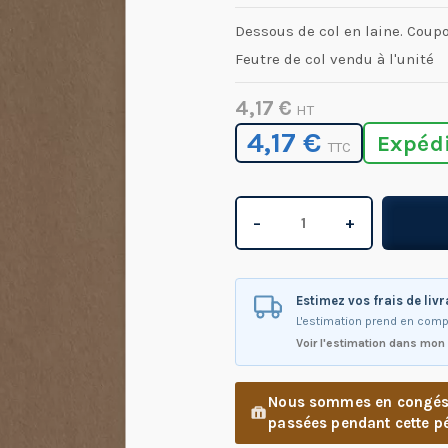
Dessous de col en laine. Cou
Feutre de col vendu à l'unité
4,17 €
HT
4,17 €
Expéd
TTC
−
+
Estimez vos frais de liv
L'estimation prend en comp
Voir l'estimation dans mon
Nous sommes en congés d
passées pendant cette pé