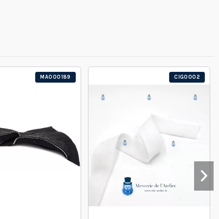
MA000189
CIG0002