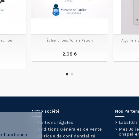
apillon
Échantillons Toile à Patron
Aiguille à
2,08 €
VOIR LE PRODUIT
 PRODUIT
Notre société
Nos Parten
Mentions légales
Labs10.fr
Conditions Générales de Vente
Mes Joli
chapeller
er l’audience
Politique de confidentialité