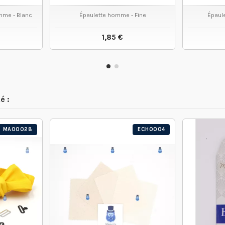
omme - Blanc
Épaulette homme - Fine
Épaul
1,85 €
 PRODUIT
VOIR LE PRODUIT
é :
MA00028
ECH0004