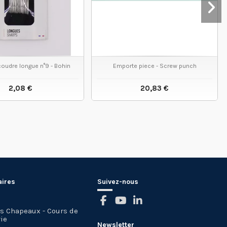
 coudre longue n°9 - Bohin
Emporte piece - Screw punch
2,08 €
20,83 €
VOIR LE PRODUIT
VOIR LE PRODUIT
aires
Suivez-nous
es Chapeaux - Cours de
ie
Newsletter