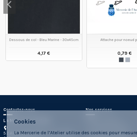
Dessous de col - Bleu Marine - 30x45cm
Attache pour noeud p
4,17 €
0,79 €
VOIR LE PRODUIT
VOIR LE
Contactez-nous
Nos services
La Mercerie de l'Atelier
Sous-traitance
Cookies
Les Formes Labs10
La Mercerie de l’Atelier utilise des cookies pour mesur
52 Av d'Estournelles de Constant
Formes sur-mesure