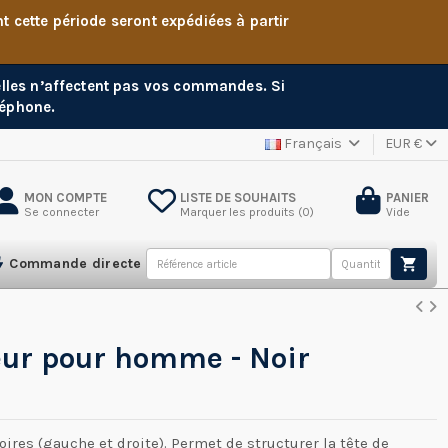
cette période seront expédiées à partir
 elles n’affectent pas vos commandes. Si
léphone.
Français
EUR €
MON COMPTE
LISTE DE SOUHAITS
PANIER
Se connecter
Marquer les produits (
0
)
Vide
Commande directe
leur pour homme - Noir
oires (gauche et droite). Permet de structurer la tête de