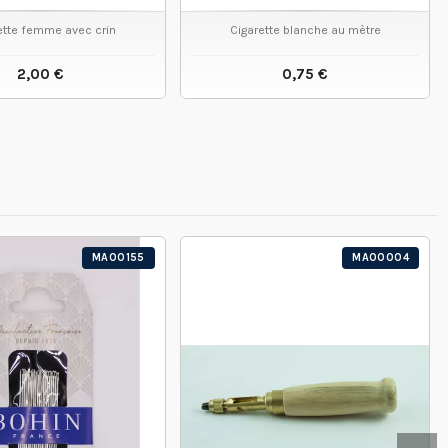
ette femme avec crin
Cigarette blanche au mètre
2,00 €
0,75 €
VOIR LE PRODUIT
VOIR LE PRODUIT
MA00155
MA00004
M