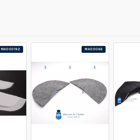
MA000192
MA00066