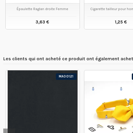
Épaulette Raglan droite Femme
Cigarette tailleur pour h
3,63 €
1,25 €
VOIR LE PRODUIT
VOIR LE
Les clients qui ont acheté ce produit ont également achet
MA00121