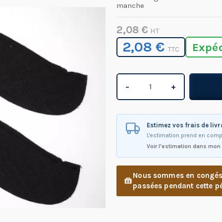
manche
2,08 €
HT
2,08 €
Expé
TTC
−
+
Estimez vos frais de liv
L'estimation prend en comp
Voir l'estimation dans mon
Nous sommes en congés d
passées pendant cette pé