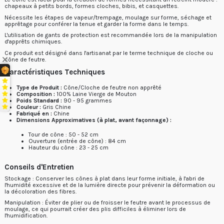
chapeaux à petits bords, formes cloches, bibis, et casquettes.
Nécessite les étapes de
vapeur/trempage, moulage sur forme, séchage et
apprêtage
pour conférer la tenue et garder la forme dans le temps.
L'utilisation de gants de protection est recommandée lors de la manipulation
d'apprêts chimiques.
Ce produit est désigné dans l'artisanat par le terme technique de
cloche ou
cône
de feutre.
Caractéristiques Techniques
Type de Produit :
Cône/Cloche de feutre non apprêté
Composition :
100% Laine Vierge de Mouton
Poids Standard :
90 - 95 grammes
Couleur :
Gris Chine
Fabriqué en :
Chine
Dimensions Approximatives (à plat, avant façonnage) :
Tour de cône : 50 - 52 cm
Ouverture (entrée de cône) : 84 cm
Hauteur du cône : 23 - 25 cm
Conseils d'Entretien
Stockage : Conserver les cônes à plat dans leur forme initiale, à l'abri de
l'humidité excessive et de la lumière directe pour prévenir la déformation ou
la décoloration des fibres.
Manipulation : Éviter de plier ou de froisser le feutre avant le processus de
moulage, ce qui pourrait créer des plis difficiles à éliminer lors de
l'humidification.