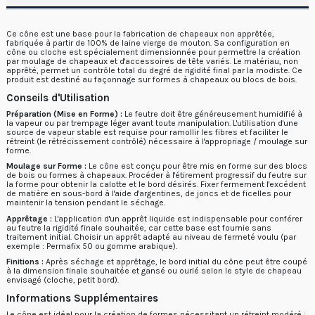
Ce cône est une base pour la fabrication de chapeaux non apprêtée,
fabriquée à partir de 100% de laine vierge de mouton. Sa configuration en
cône ou cloche est spécialement dimensionnée pour permettre la création
par moulage de chapeaux et d'accessoires de tête variés. Le matériau, non
apprêté, permet un contrôle total du degré de rigidité final par la modiste. Ce
produit est destiné au façonnage sur formes à chapeaux ou blocs de bois.
Conseils d'Utilisation
Préparation (Mise en Forme) :
Le feutre doit être généreusement humidifié à
la vapeur ou par trempage léger avant toute manipulation. L'utilisation d'une
source de vapeur stable est requise pour ramollir les fibres et faciliter le
rétreint (le rétrécissement contrôlé) nécessaire à l'appropriage / moulage sur
forme.
Moulage sur Forme :
Le cône est conçu pour être mis en forme sur des blocs
de bois ou formes à chapeaux. Procéder à l'étirement progressif du feutre sur
la forme pour obtenir la calotte et le bord désirés. Fixer fermement l'excédent
de matière en sous-bord à l'aide d'argentines, de joncs et de ficelles pour
maintenir la tension pendant le séchage.
Apprêtage :
L'application d'un apprêt liquide est indispensable pour conférer
au feutre la rigidité finale souhaitée, car cette base est fournie sans
traitement initial. Choisir un apprêt adapté au niveau de fermeté voulu (par
exemple : Permafix 50 ou gomme arabique).
Finitions :
Après séchage et apprêtage, le bord initial du cône peut être coupé
à la dimension finale souhaitée et gansé ou ourlé selon le style de chapeau
envisagé (cloche, petit bord).
Informations Supplémentaires
Le cône est i
déal pour la création de formes nécessitant un rétreint modéré :