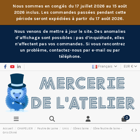
Nous sommes en congés du 17 juillet 2026 au 15 août
2026 inclus. Les commandes passées pendant cette
période seront expédiées à partir du 17 août 2026.
Nous venons de mettre à jour le site. Des anomalies
d’affichage sont possibles : pas d’inquiétude, elles
n’affectent pas vos commandes. Si vous rencontrez
un problème, contactez-nous par e-mail ou par
téléphone.
Français
EUR €
0
Accueil
CHAPELIER
Feutre de Laine
Unis
Cônes laine
Cône feutre de laine -
Gris Chiné