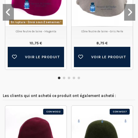
En rupture - Envoi sous 2 semaines !
Cône feutre de laine - Magenta
Cône feutre de laine - Gris Perle
10,75 €
8,75 €
VOIR LE PRODUIT
VOIR LE PRODUIT
Les clients qui ont acheté ce produit ont également acheté :
CONW002
CONW037