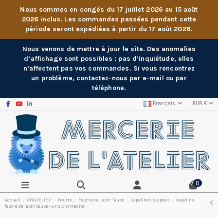
Nous sommes en congés du 17 juillet 2026 au 15 août
2026 inclus. Les commandes passées pendant cette
période seront expédiées à partir du 17 août 2026.
Nous venons de mettre à jour le site. Des anomalies
d’affichage sont possibles : pas d’inquiétude, elles
n’affectent pas vos commandes. Si vous rencontrez
un problème, contactez-nous par e-mail ou par
téléphone.
Français
EUR €
0
Accueil
CHAPELIER
Feutre
Feutre de Lapin Taupé
Capelines taupées
Capeline
feutre de lapin taupé - Gris Anthracite