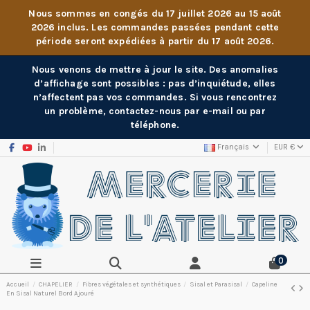
Nous sommes en congés du 17 juillet 2026 au 15 août
2026 inclus. Les commandes passées pendant cette
période seront expédiées à partir du 17 août 2026.
Nous venons de mettre à jour le site. Des anomalies
d’affichage sont possibles : pas d’inquiétude, elles
n’affectent pas vos commandes. Si vous rencontrez
un problème, contactez-nous par e-mail ou par
téléphone.
Français
EUR €
0
Accueil
CHAPELIER
Fibres végétales et synthétiques
Sisal et Parasisal
Capeline
En Sisal Naturel Bord Ajouré