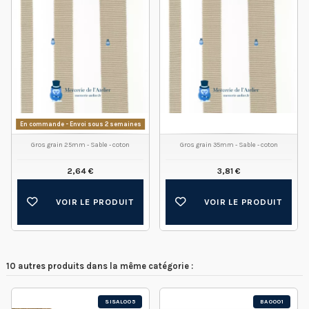
En commande - Envoi sous 2 semaines
Gros grain 25mm - Sable - coton
Gros grain 35mm - Sable - coton
2,64 €
3,81 €
VOIR LE PRODUIT
VOIR LE PRODUIT
10 autres produits dans la même catégorie :
SISAL005
BAO001