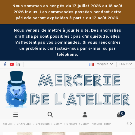
Nous sommes en congés du 17 juillet 2026 au 15 août
2026 inclus. Les commandes passées pendant cette
période seront expédiées à partir du 17 août 2026.
Nous venons de mettre à jour le site. Des anomalies
d’affichage sont possibles : pas d’inquiétude, elles
n’affectent pas vos commandes. Si vous rencontrez
un problème, contactez-nous par e-mail ou par
téléphone.
Français
EUR €
0
Accueil
CHAPELIER
Gros Grain
25mm
Gros grain 25mm - Naturel - coton