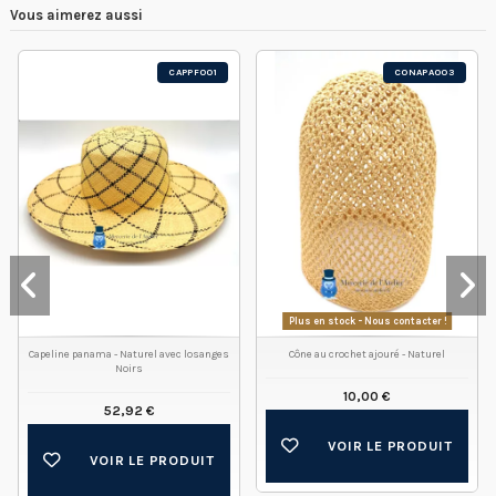
Vous aimerez aussi
CAPPF001
CONAPA003
Plus en stock - Nous contacter !
Capeline panama - Naturel avec losanges
Cône au crochet ajouré - Naturel
Noirs
10,00 €
52,92 €
VOIR LE PRODUIT
VOIR LE PRODUIT