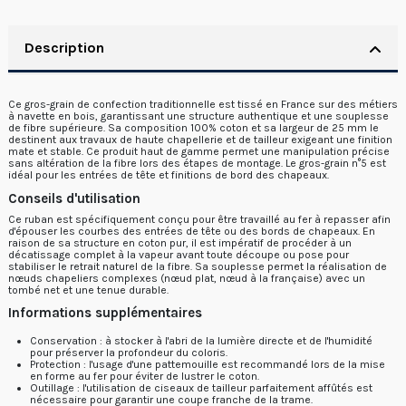
Description
Ce gros-grain de confection traditionnelle est tissé en France sur des métiers
à navette en bois, garantissant une structure authentique et une souplesse
de fibre supérieure. Sa composition 100% coton et sa largeur de 25 mm le
destinent aux travaux de haute chapellerie et de tailleur exigeant une finition
mate et stable. Ce produit haut de gamme permet une manipulation précise
sans altération de la fibre lors des étapes de montage. Le gros-grain n°5 est
idéal pour les entrées de tête et finitions de bord des chapeaux.
Conseils d'utilisation
Ce ruban est spécifiquement conçu pour être travaillé au fer à repasser afin
d'épouser les courbes des entrées de tête ou des bords de chapeaux. En
raison de sa structure en coton pur, il est impératif de procéder à un
décatissage complet à la vapeur avant toute découpe ou pose pour
stabiliser le retrait naturel de la fibre. Sa souplesse permet la réalisation de
nœuds chapeliers complexes (nœud plat, nœud à la française) avec un
tombé net et une tenue durable.
Informations supplémentaires
Conservation : à stocker à l'abri de la lumière directe et de l'humidité
pour préserver la profondeur du coloris.
Protection : l'usage d'une pattemouille est recommandé lors de la mise
en forme au fer pour éviter de lustrer le coton.
Outillage : l'utilisation de ciseaux de tailleur parfaitement affûtés est
nécessaire pour garantir une coupe franche de la trame.