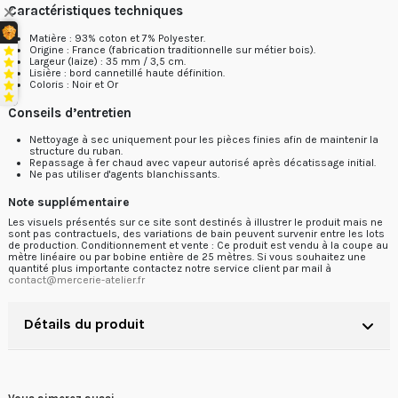
Caractéristiques techniques
Matière : 93% coton et 7% Polyester.
Origine : France (fabrication traditionnelle sur métier bois).
Largeur (laize) : 35 mm / 3,5 cm.
Lisière : bord cannetillé haute définition.
Coloris : Noir et Or
Conseils d’entretien
Nettoyage à sec uniquement pour les pièces finies afin de maintenir la
structure du ruban.
Repassage à fer chaud avec vapeur autorisé après décatissage initial.
Ne pas utiliser d'agents blanchissants.
Note supplémentaire
Les visuels présentés sur ce site sont destinés à illustrer le produit mais ne
sont pas contractuels, des variations de bain peuvent survenir entre les lots
de production. Conditionnement et vente : Ce produit est vendu à la coupe au
mètre linéaire ou par bobine entière de 25 mètres. Si vous souhaitez une
quantité plus importante contactez notre service client par mail à
contact@mercerie-atelier.fr
Détails du produit