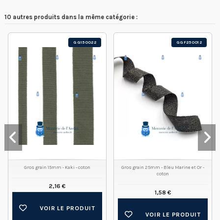
10 autres produits dans la même catégorie :
GG150022
GGF250012
Gros grain 15mm - Kaki - coton
Gros grain 25mm - Bleu Marine et Or -
coton
2,16 €
1,58 €
VOIR LE PRODUIT
VOIR LE PRODUIT