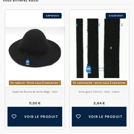
Vous aimerez aussi
CAPW006
GG250001
En rupture - Envoi sous 2 semaines !
En commande - envoi sous 2 semaines
Capeline feutre de laine 180gr - Noir
Gros grain 25mm - Noir - coton
11,00 €
2,64 €
VOIR LE PRODUIT
VOIR LE PRODUIT