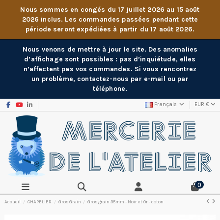
Nous sommes en congés du 17 juillet 2026 au 15 août
2026 inclus. Les commandes passées pendant cette
période seront expédiées à partir du 17 août 2026.
Nous venons de mettre à jour le site. Des anomalies
d’affichage sont possibles : pas d’inquiétude, elles
n’affectent pas vos commandes. Si vous rencontrez
un problème, contactez-nous par e-mail ou par
téléphone.
Français
EUR €
0
Accueil
CHAPELIER
Gros Grain
Gros grain 35mm - Noir et Or - coton