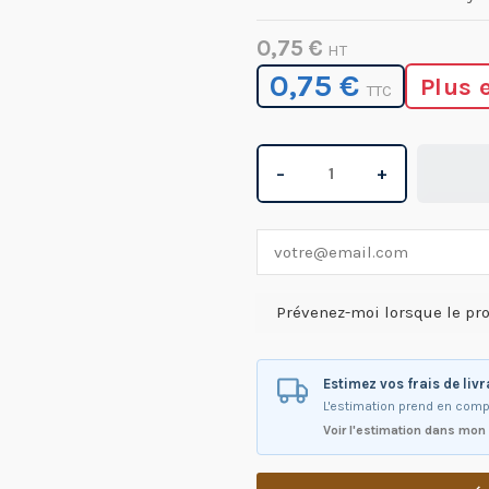
0,75 €
HT
0,75 €
Plus 
TTC
−
+
Estimez vos frais de liv
L'estimation prend en comp
Voir l'estimation dans mon