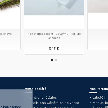
 de cheval
Non thermocollant - 280g/m2 - Triplure
chemise
9,17 €
 PRODUIT
VOIR LE PRODUIT
Notre société
Nos Parten
Mentions légales
Labs10.fr
Conditions Générales de Vente
Mes Joli
chapeller
er l’audience