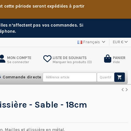
cette période seront expédiées à partir
 elles n’affectent pas vos commandes. Si
léphone.
Français
EUR €
MON COMPTE
LISTE DE SOUHAITS
PANIER
Se connecter
Marquer les produits (
0
)
Vide
Commande directe
issière - Sable - 18cm
n. Mailles et glissière en métal.