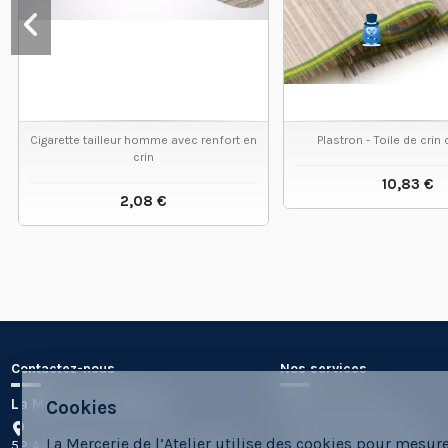
Cigarette tailleur homme avec renfort en
Plastron - Toile de crin
crin
10,83 €
2,08 €
VOIR LE
VOIR LE PRODUIT
Contactez-nous
Nos services
La Mercerie de l'Atelier
Sous-traitance
Cookies
Les Formes Labs10
La Mercerie de l’Atelier utilise des cookies pour mesur
52 Av d'Estournelles de Constant