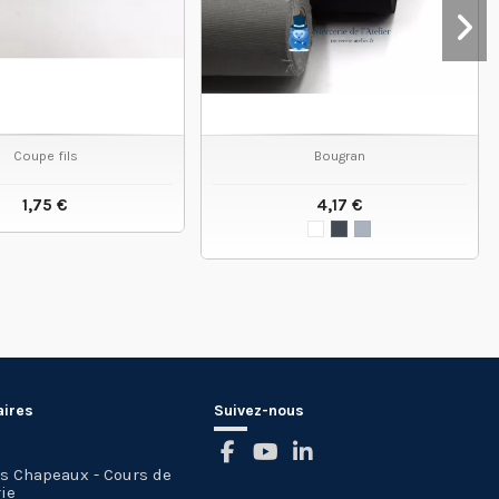
Coupe fils
Bougran
1,75 €
4,17 €
VOIR LE PRODUIT
VOIR LE PRODUIT
aires
Suivez-nous
es Chapeaux - Cours de
ie