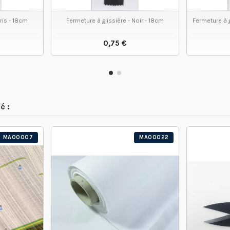
Gris - 18cm
Fermeture à glissière - Noir - 18cm
Fermeture à 
0,75 €
 PRODUIT
VOIR LE PRODUIT
é :
MA00007
MA00022