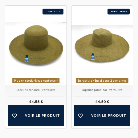
CAPP0004
PARACA005
Plus en stock - Nous contacter !
En rupture - Envoi sous 2 semaines
Capeline panama - Vert Olive
Capeline parasisal - Vert Olive
44,58 €
44,50 €
VOIR LE PRODUIT
VOIR LE PRODUIT