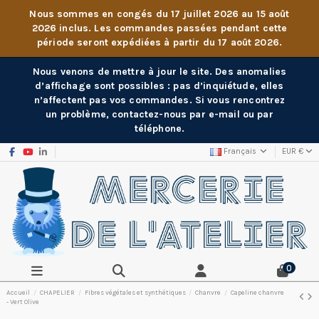
Nous sommes en congés du 17 juillet 2026 au 15 août
2026 inclus. Les commandes passées pendant cette
période seront expédiées à partir du 17 août 2026.
Nous venons de mettre à jour le site. Des anomalies
d’affichage sont possibles : pas d’inquiétude, elles
n’affectent pas vos commandes. Si vous rencontrez
un problème, contactez-nous par e-mail ou par
téléphone.
Français
EUR €
0
Accueil
CHAPELIER
Fibres végétales et synthétiques
Chanvre
Capeline chanvre
- Vert Olive