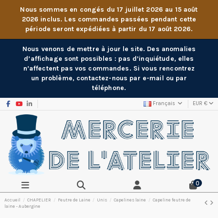
Nous sommes en congés du 17 juillet 2026 au 15 août
2026 inclus. Les commandes passées pendant cette
période seront expédiées à partir du 17 août 2026.
Nous venons de mettre à jour le site. Des anomalies
d’affichage sont possibles : pas d’inquiétude, elles
n’affectent pas vos commandes. Si vous rencontrez
un problème, contactez-nous par e-mail ou par
téléphone.
Français
EUR €
0
Accueil
CHAPELIER
Feutre de Laine
Unis
Capelines laine
Capeline feutre de
laine - Aubergine