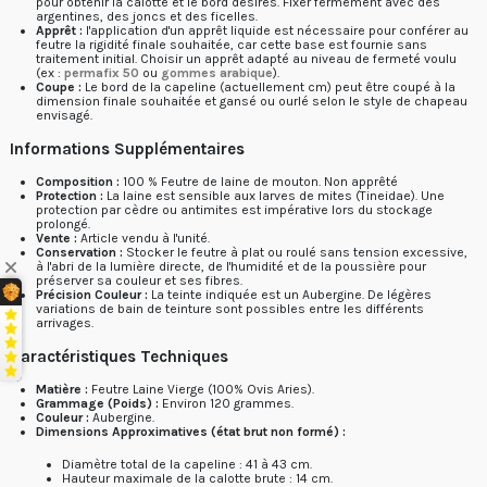
pour obtenir la calotte et le bord désirés. Fixer fermement avec des
argentines, des joncs et des ficelles.
Apprêt :
l'application d'un apprêt liquide est nécessaire pour conférer au
feutre la rigidité finale souhaitée, car cette base est fournie sans
traitement initial. Choisir un apprêt adapté au niveau de fermeté voulu
(ex :
permafix 50
ou
gommes arabique
).
Coupe :
Le bord de la capeline (actuellement cm) peut être coupé à la
dimension finale souhaitée et gansé ou ourlé selon le style de chapeau
envisagé.
Informations Supplémentaires
Composition :
100 % Feutre de laine de mouton. Non apprêté
Protection :
La laine est sensible aux larves de mites (Tineidae). Une
protection par cèdre ou antimites est impérative lors du stockage
prolongé.
Vente :
Article vendu à l'unité.
Conservation :
Stocker le feutre à plat ou roulé sans tension excessive,
à l'abri de la lumière directe, de l'humidité et de la poussière pour
préserver sa couleur et ses fibres.
Précision Couleur :
La teinte indiquée est un
Aubergine
. De légères
variations de bain de teinture sont possibles entre les différents
arrivages.
Caractéristiques Techniques
Matière :
Feutre Laine Vierge (100% Ovis Aries).
Grammage (Poids) :
Environ 120 grammes.
Couleur :
Aubergine
.
Dimensions Approximatives (état brut non formé) :
Diamètre total de la capeline : 41 à 43 cm.
Hauteur maximale de la calotte brute : 14 cm.