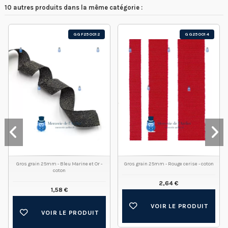
10 autres produits dans la même catégorie :
GGF250012
GG250014
Gros grain 25mm - Bleu Marine et Or -
Gros grain 25mm - Rouge cerise - coton
coton
2,64 €
1,58 €
VOIR LE PRODUIT
VOIR LE PRODUIT