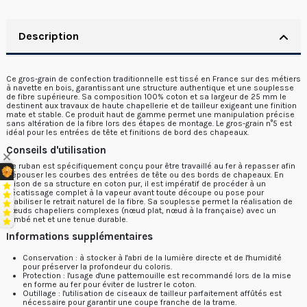
Description
Ce gros-grain de confection traditionnelle est tissé en France sur des métiers
à navette en bois, garantissant une structure authentique et une souplesse
de fibre supérieure. Sa composition 100% coton et sa largeur de 25 mm le
destinent aux travaux de haute chapellerie et de tailleur exigeant une finition
mate et stable. Ce produit haut de gamme permet une manipulation précise
sans altération de la fibre lors des étapes de montage. Le gros-grain n°5 est
idéal pour les entrées de tête et finitions de bord des chapeaux.
Conseils d'utilisation
Ce ruban est spécifiquement conçu pour être travaillé au fer à repasser afin
d'épouser les courbes des entrées de tête ou des bords de chapeaux. En
raison de sa structure en coton pur, il est impératif de procéder à un
décatissage complet à la vapeur avant toute découpe ou pose pour
stabiliser le retrait naturel de la fibre. Sa souplesse permet la réalisation de
nœuds chapeliers complexes (nœud plat, nœud à la française) avec un
tombé net et une tenue durable.
Informations supplémentaires
Conservation : à stocker à l'abri de la lumière directe et de l'humidité
pour préserver la profondeur du coloris.
Protection : l'usage d'une pattemouille est recommandé lors de la mise
en forme au fer pour éviter de lustrer le coton.
Outillage : l'utilisation de ciseaux de tailleur parfaitement affûtés est
nécessaire pour garantir une coupe franche de la trame.