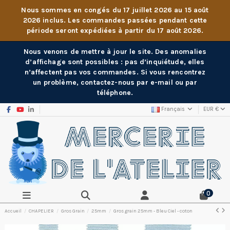
Nous sommes en congés du 17 juillet 2026 au 15 août
2026 inclus. Les commandes passées pendant cette
période seront expédiées à partir du 17 août 2026.
Nous venons de mettre à jour le site. Des anomalies
d’affichage sont possibles : pas d’inquiétude, elles
n’affectent pas vos commandes. Si vous rencontrez
un problème, contactez-nous par e-mail ou par
téléphone.
Français
EUR €
0
Accueil
CHAPELIER
Gros Grain
25mm
Gros grain 25mm - Bleu Ciel - coton