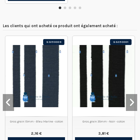
Les clients qui ont acheté ce produit ont également acheté :
GG150009
GG350001
Gros grain 15mm - Bleu Marine - coton
Gros grain 35mm - Noir - coton
2,16 €
3,81 €