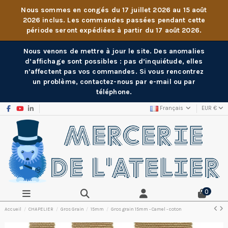
Nous sommes en congés du 17 juillet 2026 au 15 août
2026 inclus. Les commandes passées pendant cette
période seront expédiées à partir du 17 août 2026.
Nous venons de mettre à jour le site. Des anomalies
d’affichage sont possibles : pas d’inquiétude, elles
n’affectent pas vos commandes. Si vous rencontrez
un problème, contactez-nous par e-mail ou par
téléphone.
Français
EUR €
0
Accueil
CHAPELIER
Gros Grain
15mm
Gros grain 15mm - Camel - coton