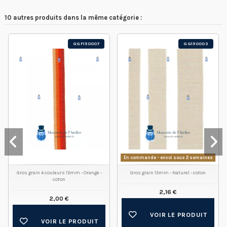
10 autres produits dans la même catégorie :
GGF150007
GG150003
En commande - envoi sous 2 semaines
Gros grain 4 couleurs 15mm - Orange -
Gros grain 15mm - Naturel - coton
coton
2,16 €
2,00 €
VOIR LE PRODUIT
VOIR LE PRODUIT