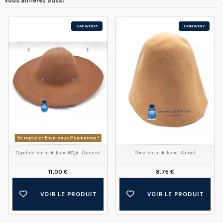
Vous aimerez aussi
CAPW005
CONW017
En rupture - Envoi sous 2 semaines !
Capeline feutre de laine 180gr - Caramel
Cône feutre de laine - Camel
11,00 €
8,75 €
VOIR LE PRODUIT
VOIR LE PRODUIT