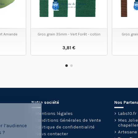
ert Amande
Gros grain 35mm - Vert Forêt - coton
Gros gra
3,81 €
 PRODUIT
VOIR LE PRODUIT
Notre société
Nos Parten
Mentions légales
Labs10.fr
Conditions Générales de Vente
Mes Joli
chapeller
er l’audience
Politique de confidentialité
Artesane
s ?
Nous contacter