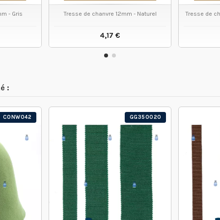
m - Gris
Tresse de chanvre 12mm - Naturel
Tresse de c
4,17 €
 PRODUIT
VOIR LE PRODUIT
é :
CONW042
GG350020