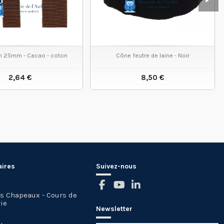
in 25mm - Cacao - coton
Cône feutre de laine - Noir
2,64 €
8,50 €
VOIR LE PRODUIT
VOIR LE PRODUIT
aires
Suivez-nous
es Chapeaux - Cours de
ie
Newsletter