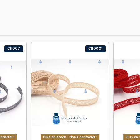
CH007
CH0001
ntacter !
Plus en stock - Nous contacter !
Plus en 