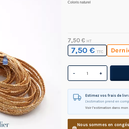
Coloris naturel
7,50 €
HT
7,50 €
Derni
TTC
−
+
Estimez vos frais de liv
L'estimation prend en comp
Voir l'estimation dans mon
Nous sommes en congés d