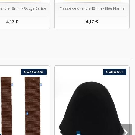
hanvre 12mm - Rouge Cerise
Tresse de chanvre 12mm - Bleu Marine
4,17 €
4,17 €
VOIR LE PRODUIT
VOIR LE PRODUIT
GG250028
CONW001