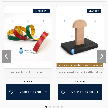
MA000674
JEAN004
En rupture - expédition sous 4 semaines
Mètre Ruban Multicolore 150cm
Jeannette Modiste - Mini Modèle - Labs10
2,25 €
58,33 €
VOIR LE PRODUIT
VOIR LE PRODUIT