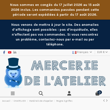
Nous sommes en congés du 17 juillet 2026 au 15 août
2026 inclus. Les commandes passées pendant cette
période seront expédiées à partir du 17 août 2026.
Nous venons de mettre à jour le site. Des anomalies
d’affichage sont possibles : pas d’inquiétude, elles
n’affectent pas vos commandes. Si vous rencontrez
un problème, contactez-nous par e-mail ou par
téléphone.
Français
EUR €
0
Accueil
CHAPELIER
Matériels de chapelier
Peigne 3 griffes