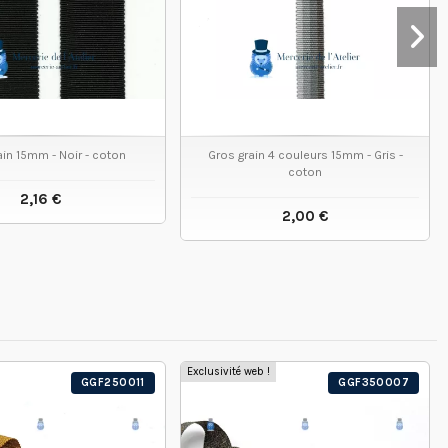
ain 15mm - Noir - coton
Gros grain 4 couleurs 15mm - Gris -
coton
2,16 €
2,00 €
VOIR LE PRODUIT
VOIR LE PRODUIT
Exclusivité web !
GGF250011
GGF350007