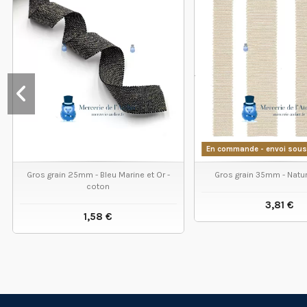
En commande - envoi sous
Gros grain 25mm - Bleu Marine et Or -
Gros grain 35mm - Natur
coton
3,81 €
1,58 €
VOIR LE
VOIR LE PRODUIT