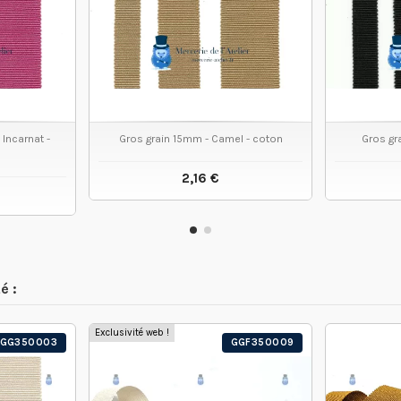
Incarnat -
Gros grain 15mm - Camel - coton
Gros gr
2,16 €
VOIR LE PRODUIT
 PRODUIT
é :
Exclusivité web !
GG350003
GGF350009