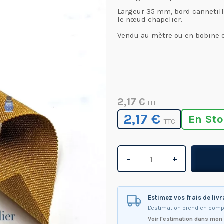
Largeur 35 mm, bord cannetillé
le nœud chapelier.
Vendu au mètre ou en bobine 
2,17 €
HT
2,17 €
En St
TTC
−
+
Estimez vos frais de liv
L'estimation prend en comp
Voir l'estimation dans mon