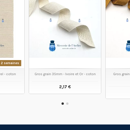
 2 semaines
el - coton
Gros grain 35mm - Ivoire et Or - coton
Gros grain
2,17 €
 PRODUIT
VOIR LE PRODUIT