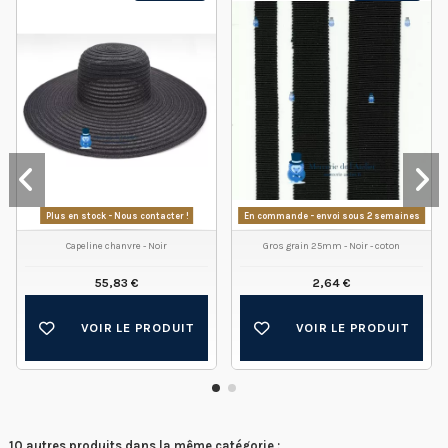
Plus en stock - Nous contacter !
En commande - envoi sous 2 semaines
Capeline chanvre - Noir
Gros grain 25mm - Noir - coton
55,83 €
2,64 €
VOIR LE PRODUIT
VOIR LE PRODUIT
10 autres produits dans la même catégorie :