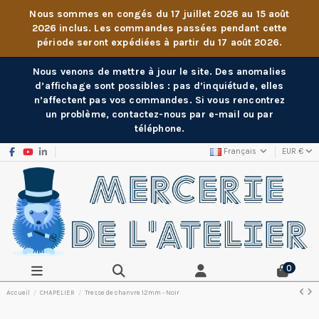
Nous sommes en congés du 17 juillet 2026 au 15 août
2026 inclus. Les commandes passées pendant cette
période seront expédiées à partir du 17 août 2026.
Nous venons de mettre à jour le site. Des anomalies
d’affichage sont possibles : pas d’inquiétude, elles
n’affectent pas vos commandes. Si vous rencontrez
un problème, contactez-nous par e-mail ou par
téléphone.
Français
EUR €
0
Accueil
CHAPELIER
Tresse de chanvre 12mm - Noir