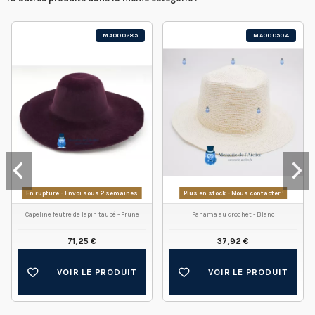
MA000285
MA000504
En rupture - Envoi sous 2 semaines
Plus en stock - Nous contacter !
Capeline feutre de lapin taupé - Prune
Panama au crochet - Blanc
71,25 €
37,92 €
VOIR LE PRODUIT
VOIR LE PRODUIT