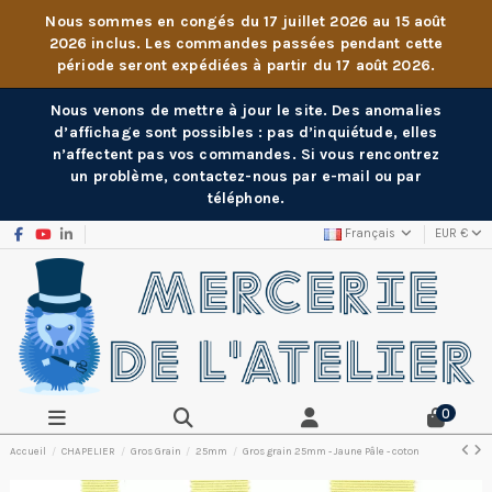
Nous sommes en congés du 17 juillet 2026 au 15 août
2026 inclus. Les commandes passées pendant cette
période seront expédiées à partir du 17 août 2026.
Nous venons de mettre à jour le site. Des anomalies
d’affichage sont possibles : pas d’inquiétude, elles
n’affectent pas vos commandes. Si vous rencontrez
un problème, contactez-nous par e-mail ou par
téléphone.
Français
EUR €
0
Accueil
CHAPELIER
Gros Grain
25mm
Gros grain 25mm - Jaune Pâle - coton