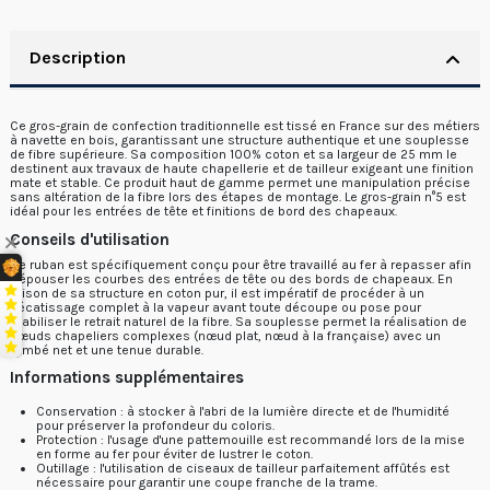
Description
Ce gros-grain de confection traditionnelle est tissé en France sur des métiers
à navette en bois, garantissant une structure authentique et une souplesse
de fibre supérieure. Sa composition 100% coton et sa largeur de 25 mm le
destinent aux travaux de haute chapellerie et de tailleur exigeant une finition
mate et stable. Ce produit haut de gamme permet une manipulation précise
sans altération de la fibre lors des étapes de montage. Le gros-grain n°5 est
idéal pour les entrées de tête et finitions de bord des chapeaux.
Conseils d'utilisation
Ce ruban est spécifiquement conçu pour être travaillé au fer à repasser afin
d'épouser les courbes des entrées de tête ou des bords de chapeaux. En
raison de sa structure en coton pur, il est impératif de procéder à un
décatissage complet à la vapeur avant toute découpe ou pose pour
stabiliser le retrait naturel de la fibre. Sa souplesse permet la réalisation de
nœuds chapeliers complexes (nœud plat, nœud à la française) avec un
tombé net et une tenue durable.
Informations supplémentaires
Conservation : à stocker à l'abri de la lumière directe et de l'humidité
pour préserver la profondeur du coloris.
Protection : l'usage d'une pattemouille est recommandé lors de la mise
en forme au fer pour éviter de lustrer le coton.
Outillage : l'utilisation de ciseaux de tailleur parfaitement affûtés est
nécessaire pour garantir une coupe franche de la trame.