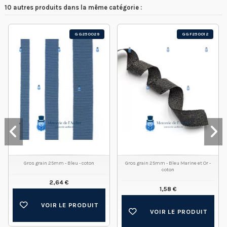
10 autres produits dans la même catégorie :
GG250029
GGF250012
Gros grain 25mm - Bleu - coton
Gros grain 25mm - Bleu Marine et Or -
coton
2,64 €
1,58 €
VOIR LE PRODUIT
VOIR LE PRODUIT